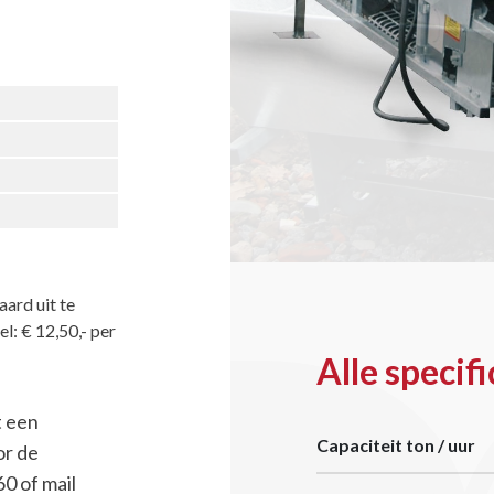
ard uit te
l: € 12,50,- per
Alle specifi
t een
Capaciteit ton / uur
or de
0 of mail