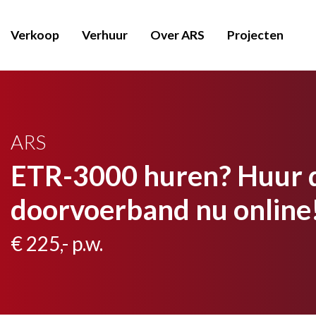
Verkoop
Verhuur
Over ARS
Projecten
ARS
ETR-3000 huren? Huur 
doorvoerband nu online
€ 225,- p.w.