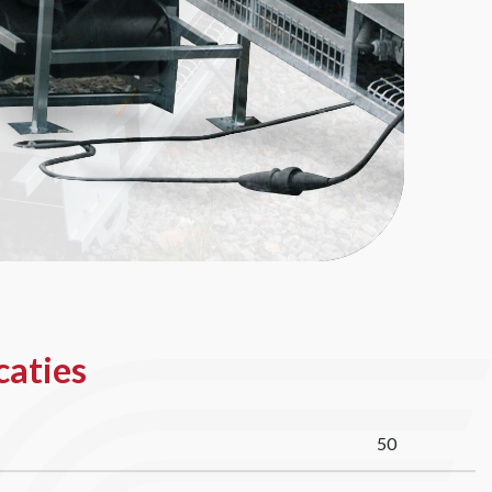
caties
50