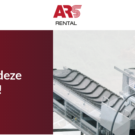
deze
!