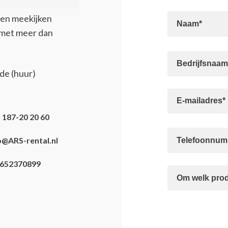
ten meekijken
t met meer dan
nde (huur)
 187-20 20 60
o@ARS-rental.nl
652370899
Gelieve dit veld